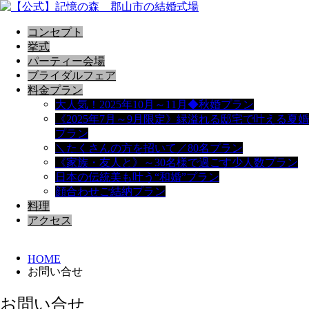
コンセプト
挙式
パーティー会場
ブライダルフェア
料金プラン
大人気！2025年10月～11月◆秋婚プラン
《2025年7月～9月限定》緑溢れる邸宅で叶える夏婚
プラン
＼たくさんの方を招いて／80名プラン
《家族・友人と》～30名様で過ごす少人数プラン
日本の伝統美も叶う“和婚”プラン
顔合わせご結納プラン
料理
アクセス
HOME
お問い合せ
お問い合せ